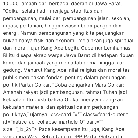
10.000 jamaah dari berbagai daerah di Jawa Barat.
“Golkar selalu hadir menjaga stabilitas dan
pembangunan, mulai dari pembangunan jalan, sekolah,
irigasi, pertanian, hingga swasembada pangan dan
energi. Namun pembangunan yang kita perjuangkan
bukan hanya fisik dan ekonomi, melainkan juga spiritual
dan moral,” ujar Kang Ace begitu Gubernur Lemhannas
RI itu disapa akrab warga Jawa Barat di hadapan ribuan
kader dan jamaah yang memadati arena hingga luar
gedung. Menurut Kang Ace, nilai religius dan moralitas
publik merupakan fondasi penting dalam perjuangan
politik Partai Golkar. “Coba dengarkan Mars Golkar:
Amanah rakyat jadi pembangunan, rahmat Tuhan jadi
kekuatan. Itu bukti bahwa Golkar menyeimbangkan
kekuatan material dan spiritual dalam perjuangan
politiknya,” ujarnya. <cs-card “=”” class=”card-outer ”
id=”native_ad_collapse-inarticle-0″ part=””
size=”_1x_2y”> Pada kesempatan itu juga, Kang Ace
yang juga Wakil Ketua Umum DPP Partai Golkar itu