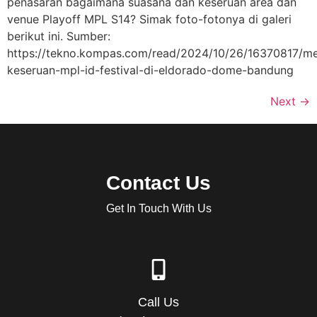
penasaran bagaimana suasana dan keseruan area dan
venue Playoff MPL S14? Simak foto-fotonya di galeri
berikut ini. Sumber:
https://tekno.kompas.com/read/2024/10/26/16370817/me
keseruan-mpl-id-festival-di-eldorado-dome-bandung
Next
→
Contact Us
Get In Touch With Us
Call Us