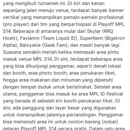
yang mengikuti turnamen ini. Di kiri dan kanan
sepanjang jalan menuju venue, terdapat banyak banner
vertikal yang menampilkan pemain-pemain profesional
(pro player) dari tim yang berpartisipasi di Playoff MPL
S14. Beberapa di antaranya mulai dari Skylar (RRQ
Hoshi), Faviannn (Team Liquid ID), SuperKenn (Bigetron
Alpha), Baloyskie (Geek Fam), dan masih banyak lagi.
Suasana semakin meriah ketika memasuki area pintu
masuk venue MPL S14. Di sini, terdapat beberapa area
yang bisa dikunjungi penggemar, seperti denah lokasi
dan booth, area photo booth, area penukaran tiket,
hingga area makanan dan minuman yang dipenuhi
dengan tempat duduk untuk beristirahat. Setelah area
utama, penggemar bisa masuk ke area MPL ID Festival
yang berada di sebelah kiri booth penukaran tiket. Di
sini, ada panggung dan layar besar yang digunakan
untuk menampilkan jalannya pertandingan. Penggemar
bisa memenuhi area ini untuk nonton bareng (nobar)
gelaran Playoff MPL S14 secara gratis. Dalam satu area