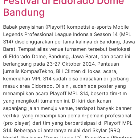
Festival di Eldorado Dome
Bandung
Babak penyisihan (Playoff) kompetisi e-sports Mobile
Legends Professional League Indonsia Season 14 (MPL
S14) diselenggarakan pertama kalinya di Bandung, Jawa
Barat. Tempat alias venue turnamen tersebut berlokasi
di Eldorado Dome, Bandung, Jawa Barat, dan acara ini
berlangsung pada 23-27 Oktober 2024. Pantauan
jurnalis KompasTekno, Bill Clinten di lokasi acara,
kemeriahan MPL S14 sudah bisa dirasakan di gerbang
masuk area Eldorado. Di sini, sudah ada poster yang
menampilkan acara Playoff MPL S14, beserta tim-tim
yang mengikuti turnamen ini. Di kiri dan kanan
sepanjang jalan menuju venue, terdapat banyak banner
vertikal yang menampilkan pemain-pemain profesional
(pro player) dari tim yang berpartisipasi di Playoff MPL
S14. Beberapa di antaranya mulai dari Skylar (RRQ
Hoshi), Faviannn (Team Liquid ID), SuperKenn (Bigetron