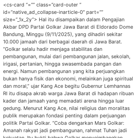
<cs-card “=”” class=”card-outer ”
id=”native_ad_collapse-inarticle-0″ part=””
size=”_1x_2y”> Hal itu disampaikan dalam Pengajian
Akbar DPD Partai Golkar Jawa Barat di Eldorado Dome
Bandung, Minggu (9/11/2025), yang dihadiri sekitar
10.000 jamaah dari berbagai daerah di Jawa Barat.
“Golkar selalu hadir menjaga stabilitas dan
pembangunan, mulai dari pembangunan jalan, sekolah,
irigasi, pertanian, hingga swasembada pangan dan
energi. Namun pembangunan yang kita perjuangkan
bukan hanya fisik dan ekonomi, melainkan juga spiritual
dan moral,” ujar Kang Ace begitu Gubernur Lemhannas
RI itu disapa akrab warga Jawa Barat di hadapan ribuan
kader dan jamaah yang memadati arena hingga luar
gedung. Menurut Kang Ace, nilai religius dan moralitas
publik merupakan fondasi penting dalam perjuangan
politik Partai Golkar. “Coba dengarkan Mars Golkar:
Amanah rakyat jadi pembangunan, rahmat Tuhan jadi
kekuatan. Itu bukti bahwa Golkar menyeimbangkan