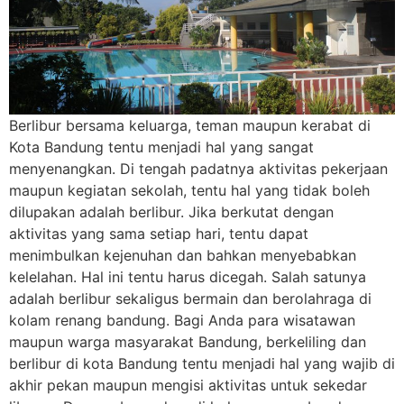
Berlibur bersama keluarga, teman maupun kerabat di
Kota Bandung tentu menjadi hal yang sangat
menyenangkan. Di tengah padatnya aktivitas pekerjaan
maupun kegiatan sekolah, tentu hal yang tidak boleh
dilupakan adalah berlibur. Jika berkutat dengan
aktivitas yang sama setiap hari, tentu dapat
menimbulkan kejenuhan dan bahkan menyebabkan
kelelahan. Hal ini tentu harus dicegah. Salah satunya
adalah berlibur sekaligus bermain dan berolahraga di
kolam renang bandung. Bagi Anda para wisatawan
maupun warga masyarakat Bandung, berkeliling dan
berlibur di kota Bandung tentu menjadi hal yang wajib di
akhir pekan maupun mengisi aktivitas untuk sekedar