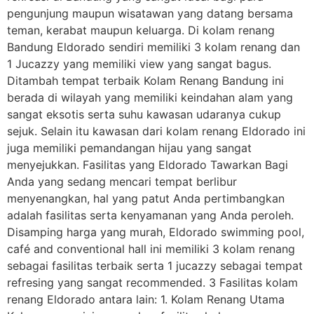
pengunjung maupun wisatawan yang datang bersama
teman, kerabat maupun keluarga. Di kolam renang
Bandung Eldorado sendiri memiliki 3 kolam renang dan
1 Jucazzy yang memiliki view yang sangat bagus.
Ditambah tempat terbaik Kolam Renang Bandung ini
berada di wilayah yang memiliki keindahan alam yang
sangat eksotis serta suhu kawasan udaranya cukup
sejuk. Selain itu kawasan dari kolam renang Eldorado ini
juga memiliki pemandangan hijau yang sangat
menyejukkan. Fasilitas yang Eldorado Tawarkan Bagi
Anda yang sedang mencari tempat berlibur
menyenangkan, hal yang patut Anda pertimbangkan
adalah fasilitas serta kenyamanan yang Anda peroleh.
Disamping harga yang murah, Eldorado swimming pool,
café and conventional hall ini memiliki 3 kolam renang
sebagai fasilitas terbaik serta 1 jucazzy sebagai tempat
refresing yang sangat recommended. 3 Fasilitas kolam
renang Eldorado antara lain: 1. Kolam Renang Utama