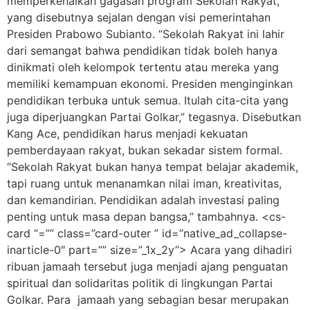
memperkenalkan gagasan program Sekolah Rakyat,
yang disebutnya sejalan dengan visi pemerintahan
Presiden Prabowo Subianto. “Sekolah Rakyat ini lahir
dari semangat bahwa pendidikan tidak boleh hanya
dinikmati oleh kelompok tertentu atau mereka yang
memiliki kemampuan ekonomi. Presiden menginginkan
pendidikan terbuka untuk semua. Itulah cita-cita yang
juga diperjuangkan Partai Golkar,” tegasnya. Disebutkan
Kang Ace, pendidikan harus menjadi kekuatan
pemberdayaan rakyat, bukan sekadar sistem formal.
“Sekolah Rakyat bukan hanya tempat belajar akademik,
tapi ruang untuk menanamkan nilai iman, kreativitas,
dan kemandirian. Pendidikan adalah investasi paling
penting untuk masa depan bangsa,” tambahnya. <cs-
card “=”” class=”card-outer ” id=”native_ad_collapse-
inarticle-0″ part=”” size=”_1x_2y”> Acara yang dihadiri
ribuan jamaah tersebut juga menjadi ajang penguatan
spiritual dan solidaritas politik di lingkungan Partai
Golkar. Para jamaah yang sebagian besar merupakan