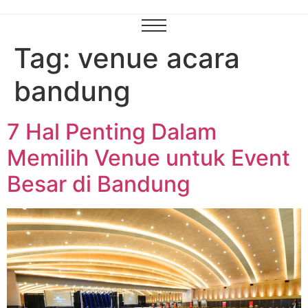
Tag:
venue acara
bandung
7 Hal Penting Dalam
Memilih Venue untuk Event
Besar di Bandung