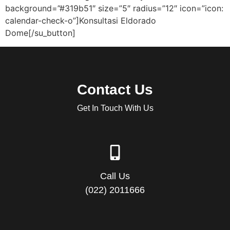
background=”#319b51″ size=”5″ radius=”12″ icon=”icon:
calendar-check-o”]Konsultasi Eldorado
Dome[/su_button]
Contact Us
Get In Touch With Us
Call Us
(022) 2011666