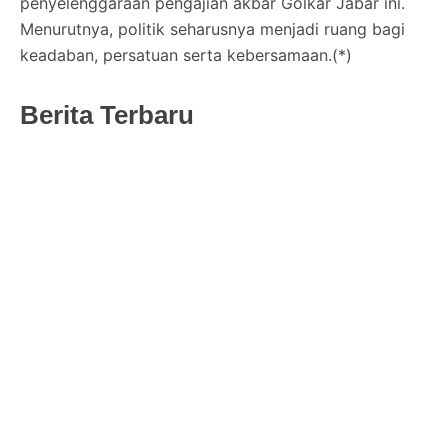
penyelenggaraan pengajian akbar Golkar Jabar ini.
Menurutnya, politik seharusnya menjadi ruang bagi
keadaban, persatuan serta kebersamaan.(*)
Berita Terbaru
Perunggu Menutup “Pertunjukan Dalam
Dinamika” di Bandung, Kota yang Membentuk
Mereka Sejak Awal
June 3, 2026
/
Pengajian Akbar Golkar Di Eldorado