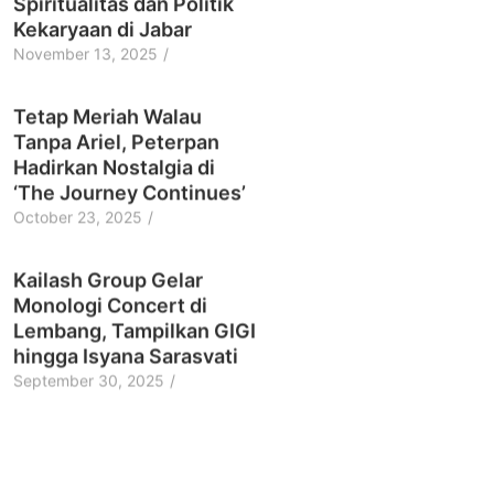
Spiritualitas dan Politik
Kekaryaan di Jabar
November 13, 2025
/
Tetap Meriah Walau
Tanpa Ariel, Peterpan
Hadirkan Nostalgia di
‘The Journey Continues’
October 23, 2025
/
Kailash Group Gelar
Monologi Concert di
Lembang, Tampilkan GIGI
hingga Isyana Sarasvati
September 30, 2025
/