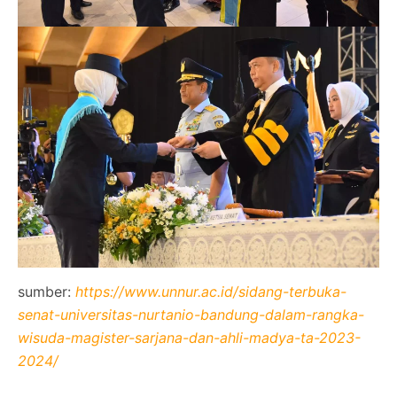
sumber:
https://www.unnur.ac.id/sidang-terbuka-
senat-universitas-nurtanio-bandung-dalam-rangka-
wisuda-magister-sarjana-dan-ahli-madya-ta-2023-
2024/